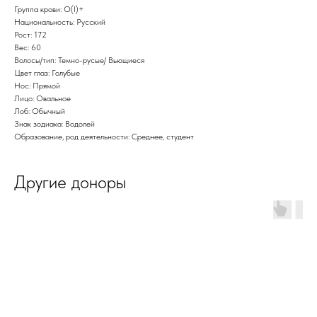
Группа крови: O(I)+
Национальность: Русский
Рост: 172
Вес: 60
Волосы/тип: Темно-русые/ Вьющиеся
Цвет глаз: Голубые
Нос: Прямой
Лицо: Овальное
Лоб: Обычный
Знак зодиака: Водолей
Образование, род деятельности: Среднее, студент
Другие доноры