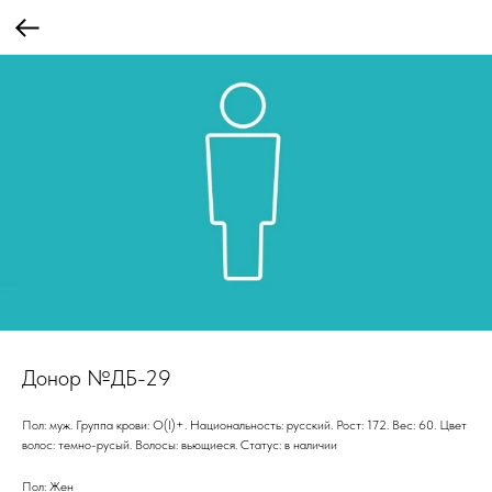
Донор №ДБ-29
Пол: муж. Группа крови: О(I)+. Национальность: русский. Рост: 172. Вес: 60. Цвет
волос: темно-русый. Волосы: вьющиеся. Статус: в наличии
Пол: Жен