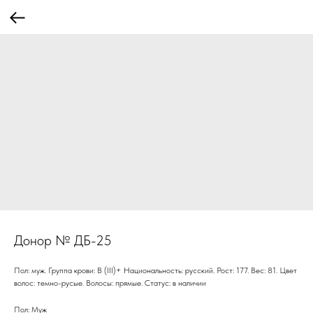
Донор № ДБ-25
Пол: муж. Группа крови: В (III)+ Национальность: русский. Рост: 177. Вес: 81. Цвет
волос: темно-русые. Волосы: прямые. Статус: в наличии
Пол: Муж