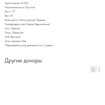
Группа крови: B (III)+
Национальность: Русский
Рост: 177
Вес: 81
Волосы/тип: Темно-русые/ Прямые
Глаза/разрез глаз: Карие/ Европейский
Нос: Прямой
Лицо: Овальное
Лоб: Высокий
Знак зодиака: Лев
Образование, род деятельности: Студент
Другие доноры