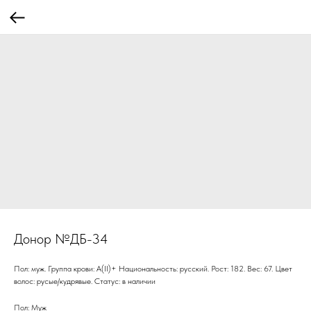
Донор №ДБ-34
Пол: муж. Группа крови: А(II)+ Национальность: русский. Рост: 182. Вес: 67. Цвет
волос: русые/кудрявые. Статус: в наличии
Пол: Муж