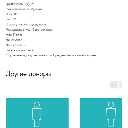
Группа крови: A(II)+
Национальность: Русский
Рост: 182
Вес: 67
Волосы/тип: Русые/кудрявые
Глаза/разрез глаз: Серо-зеленые
Нос: Прямой
Лицо: узкое
Лоб: Обычный
Знак зодиака: Весы
Образование, род деятельности: Средне-специальное, студент
Другие доноры