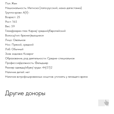
Пол: Жен
Национальность: Метиска (папа русский, мама-дагестанка)
Группа крови: A(II)-
Возраст: 25
Рост: 165
Вес: 59
Глаза/разрез глаз: Карие/ средний/Европейский
Волосы/тип: брюнет/вьющиеся
Лицо: Овальное
Нос: Прямой, средний
Лоб: Обычный
Знак зодиака: Козерог
Образование, род деятельности: Средне-специальное
Профессия/должность: Фельдшер
Размер одежды/обуви/ груди: 44/37/2
Наличие детей: нет
Наличие витрифицированных ооцитов: уточнять у лечащего врача
Другие доноры