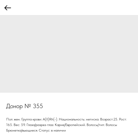
Донор № 355
Пол: жен. Группа крови: А(II)Rh(-). Национальность: метиска. Возраст:25. Рост:
165. Вес: 59. Глаза/разрез глаз: Карие/Европейский. Волосы/тип: Волосы
Брюнетка/вьющиеся. Статус: в наличии