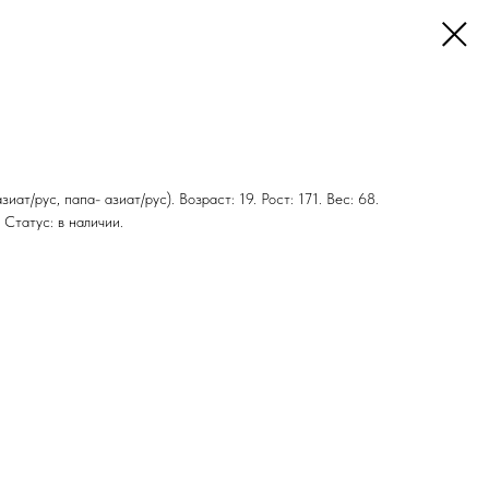
иат/рус, папа- азиат/рус). Возраст: 19. Рост: 171. Вес: 68.
 Статус: в наличии.