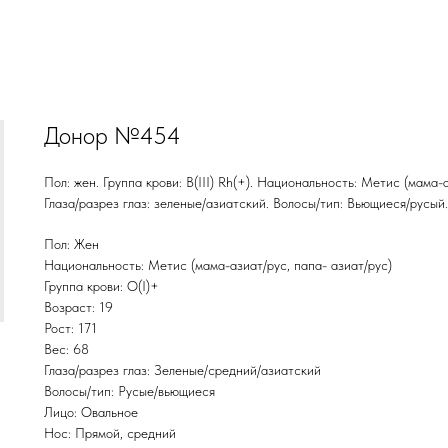
Донор №454
Пол: жен. Группа крови: В(III) Rh(+). Национальность: Метис (мама-аз
Глаза/разрез глаз: зеленые/азиатский. Волосы/тип: Вьющиеся/русый.
Пол: Жен
Национальность: Метис (мама-азиат/рус, папа- азиат/рус)
Группа крови: O(I)+
Возраст: 19
Рост: 171
Вес: 68
Глаза/разрез глаз: Зеленые/средний/азиатский
Волосы/тип: Русые/вьющиеся
Лицо: Овальное
Нос: Прямой, средний