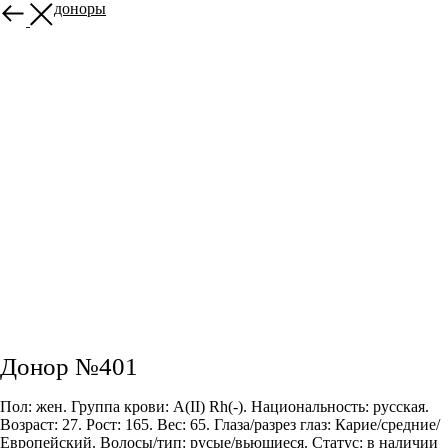
Другие доноры
Донор №401
Пол: жен. Группа крови: А(II) Rh(-). Национальность: русская.
Возраст: 27. Рост: 165. Вес: 65. Глаза/разрез глаз: Карие/средние/
Европейский. Волосы/тип: русые/вьющиеся. Статус: в наличии