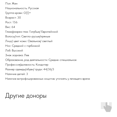
Пол: Жен
Национальность: Русская
Группа крови: O(I)+
Возраст: 30
Рост: 156
Вес: 64
Глаза/разрез глаз: Голубые/ Европейский
Волосы/тип: Светло-русые/прямые
Лицо/ цвет кожи: Овальное/ светлый
Нос: Средний с горбинкой
Лоб: Высокий
Знак зодиака: Лев
Образование, род деятельности: Средне-специальное
Профессия/должность: Кондитер
Размер одежды/обуви/ груди: 44/36/3
Наличие детей: 3
Наличие витрифицированных ооцитов: уточнять у лечащего врача
Другие доноры