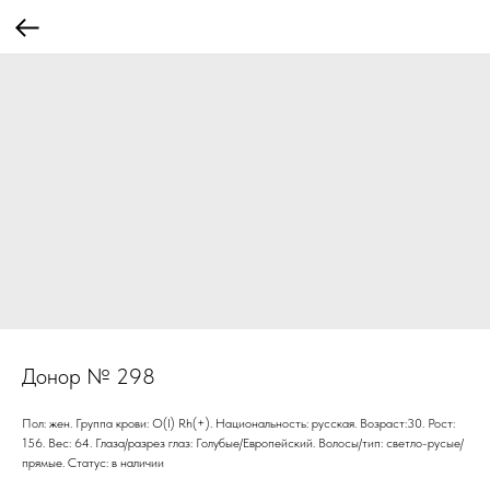
Донор № 298
Пол: жен. Группа крови: О(I) Rh(+). Национальность: русская. Возраст:30. Рост:
156. Вес: 64. Глаза/разрез глаз: Голубые/Европейский. Волосы/тип: светло-русые/
прямые. Статус: в наличии