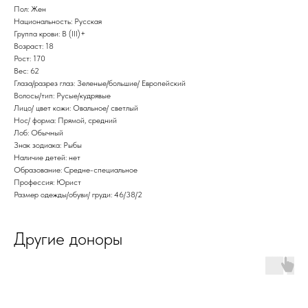
Пол: Жен
Национальность: Русская
Группа крови: B (III)+
Возраст: 18
Рост: 170
Вес: 62
Глаза/разрез глаз: Зеленые/большие/ Европейский
Волосы/тип: Русые/кудрявые
Лицо/ цвет кожи: Овальное/ светлый
Нос/ форма: Прямой, средний
Лоб: Обычный
Знак зодиака: Рыбы
Наличие детей: нет
Образование: Средне-специальное
Профессия: Юрист
Размер одежды/обуви/ груди: 46/38/2
Другие доноры