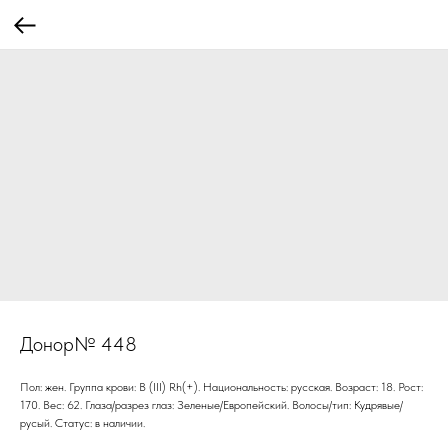
Донор№ 448
Пол: жен. Группа крови: В (III) Rh(+). Национальность: русская. Возраст: 18. Рост:
170. Вес: 62. Глаза/разрез глаз: Зеленые/Европейский. Волосы/тип: Кудрявые/
русый. Статус: в наличии.