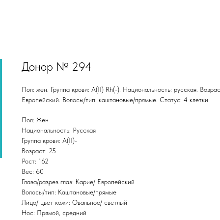
Донор № 294
Пол: жен. Группа крови: А(II) Rh(-). Национальность: русская. Возрас
Европейский. Волосы/тип: каштановые/прямые. Статус: 4 клетки
Пол: Жен
Национальность: Русская
Группа крови: A(II)-
Возраст: 25
Рост: 162
Вес: 60
Глаза/разрез глаз: Карие/ Европейский
Волосы/тип: Каштановые/прямые
Лицо/ цвет кожи: Овальное/ светлый
Нос: Прямой, средний