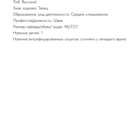
Лоб: Высокий
Знак зодиака: Телец
Образование, род деятельности: Средне-специальное
Профессия/должность: Швея
Размер одежды/обуви/ груди: 46/37/3
Наличие детей: 1
Наличие витрифицированных ооцитов: уточнять у лечащего врача