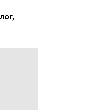
аргуева
лог,