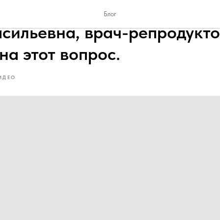
 при миоме делать ЭКО? Б
Блог
сильевна, врач-репродукто
на этот вопрос.
ИДЕО