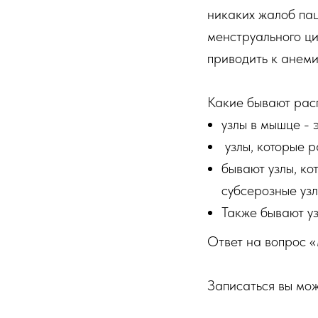
никаких жалоб пац
менструального ци
приводить к анеми
Какие бывают рас
узлы в мышце - 
узлы, которые р
бывают узлы, ко
субсерозные узл
Также бывают уз
Ответ на вопрос 
Записаться вы мож