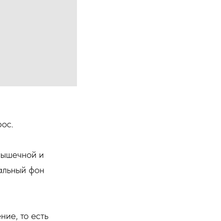
рос.
мышечной и
альный фон
ие, то есть