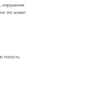
м, нарушение
чно это может
ю полость-