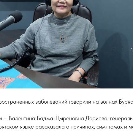
ространенных заболеваний говорили на волнах Буря
ы – Валентина Бадма-Цыреновна Дориева, генерал
рятском языке рассказала о причинах, симптомах и м