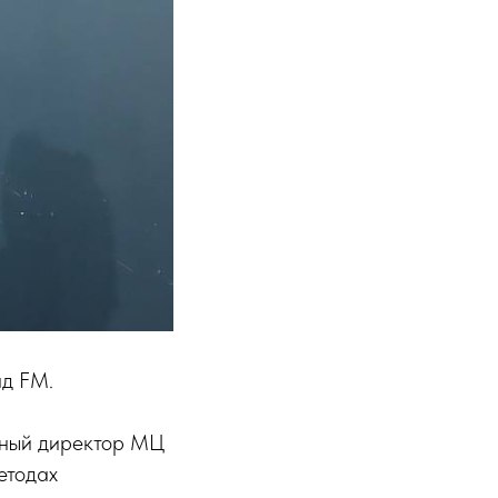
ад FM.
ьный директор МЦ
етодах