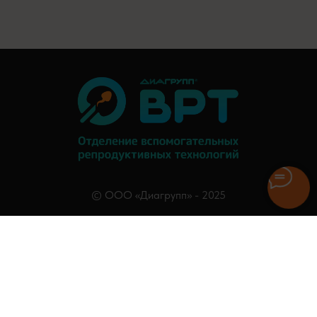
© ООО «Диагрупп» - 2025
Услуги
О нас
Врачи
Стать донором
База доноров
Блог
Правовая информация