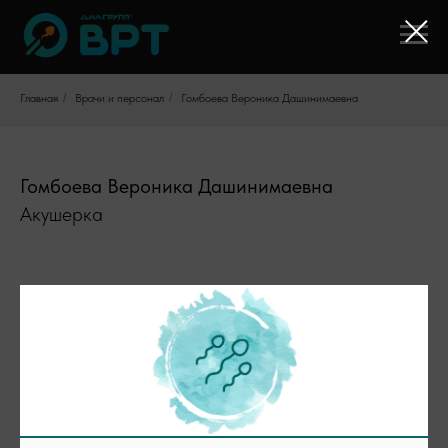
Главная
/
Врачи и персонал
/
Гомбоева Вероника Дашинимаевна
Гомбоева Вероника Дашинимаевна
Акушерка